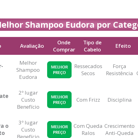
elhor Shampoo Eudora por Categ
Onde
Tipo de
o
Avaliação
Efeito
Comprar
Cabelo
Avaliação
Onde
Tipo de
Efeito
Melhor
Comprar
Cabelo
r-
Ressecados
Força
Shampoo
Secos
Resistência
Eudora
2º lugar
ate
Custo
Com Frizz
Disciplina
Benefício
3º lugar
ra o
Com Queda
Crescimento
Custo
to
Ralos
Anti-Queda
Benefício