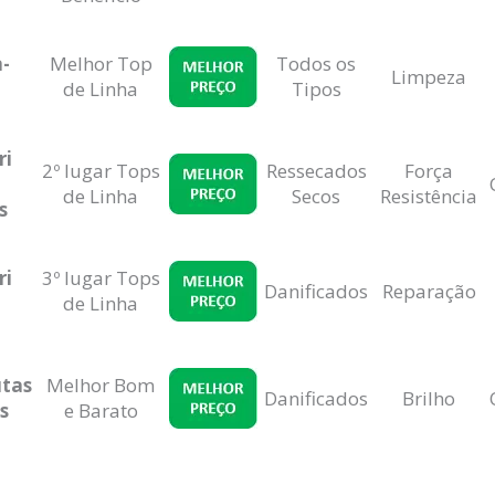
a-
Melhor Top
Todos os
Limpeza
de Linha
Tipos
ri
2º lugar Tops
Ressecados
Força
de Linha
Secos
Resistência
s
ri
3º lugar Tops
Danificados
Reparação
de Linha
utas
Melhor Bom
Danificados
Brilho
s
e Barato