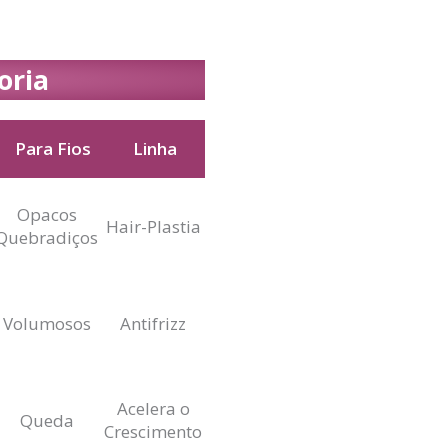
oria
Para Fios
Linha
Para Fios
Linha
Opacos
Hair-Plastia
Quebradiços
Volumosos
Antifrizz
Acelera o
Queda
Crescimento