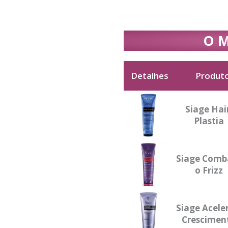
O M
Detalhes
Produt
Detalhes
Produto
Siage Hai
Plastia
Siage Comb
o Frizz
Siage Acele
Crescimen