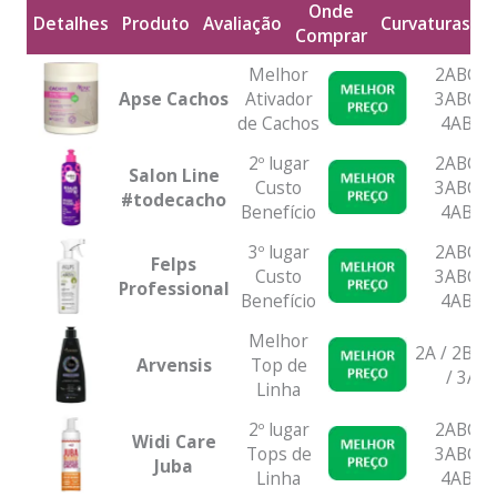
Onde
Detalhes
Produto
Avaliação
Curvaturas
Comprar
P
Detalhes
Produto
Avaliação
Onde
Curvatur
Melhor
2ABC /
Comprar
Apse Cachos
Ativador
3ABC /
de Cachos
4ABC
2º lugar
2ABC /
Salon Line
Custo
3ABC /
#todecacho
Benefício
4ABC
3º lugar
2ABC /
Felps
Custo
3ABC /
Professional
Benefício
4ABC
Melhor
2A / 2B / 
Arvensis
Top de
/ 3A
Linha
2º lugar
2ABC /
Widi Care
Tops de
3ABC /
Juba
Linha
4ABC