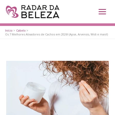
Ir
para
o
conteúdo
Início
Cabelo
Os 7 Melhores Ativadores de Cachos em 2026! (Apse, Arvensis, Widi e mais!)