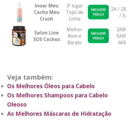
Inoar Meu
3º lugar
2A / 2B / 
Cacho Meu
Tops de
/ 3A
Crush
Linha
Melhor
2ABC /
Salon Line
Bom e
3ABC /
SOS Cachos
Barato
4ABC
Veja também:
Os Melhores Óleos para Cabelo
Os Melhores Shampoos para Cabelo
Oleoso
As Melhores Máscaras de Hidratação