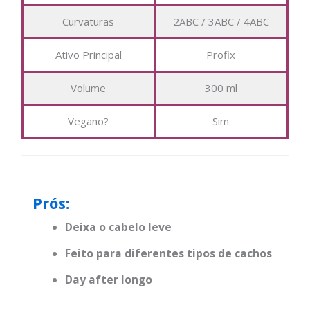
Curvaturas
2ABC / 3ABC / 4ABC
Ativo Principal
Profix
Volume
300 ml
Vegano?
Sim
Prós:
Deixa o cabelo leve
Feito para diferentes tipos de cachos
Day after longo