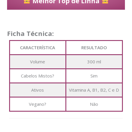
Melhor Top de Linha
Ficha Técnica:
CARACTERÍSTICA
RESULTADO
Volume
300 ml
Cabelos Mistos?
Sim
Ativos
Vitamina A, B1, B2, C e D
Vegano?
Não