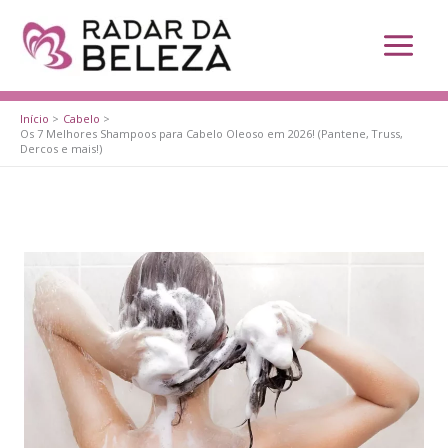
Ir
para
o
conteúdo
Início
Cabelo
Os 7 Melhores Shampoos para Cabelo Oleoso em 2026! (Pantene, Truss,
Dercos e mais!)