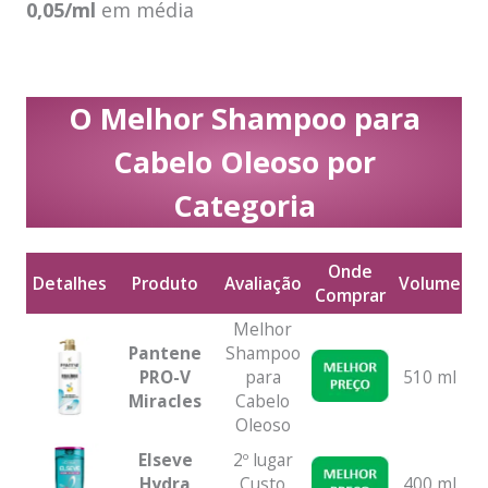
0,05/ml
em média
O Melhor Shampoo para
Cabelo Oleoso por
Categoria
Onde
C
Detalhes
Produto
Avaliação
Volume
Comprar
M
Detalhes
Produto
Avaliação
Onde
Volume
C
Melhor
Comprar
M
Pantene
Shampoo
PRO-V
para
510 ml
Miracles
Cabelo
Oleoso
Elseve
2º lugar
Hydra
Custo
400 ml