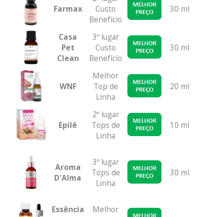
Farmax
Custo
30 ml
2 
Benefício
Casa
3º lugar
Pet
Custo
30 ml
1
Clean
Benefício
Melhor
WNF
Top de
20 ml
2 
Linha
2º lugar
Epilê
Tops de
10 ml
Linha
3º lugar
Aroma
Tops de
30 ml
D'Alma
Linha
Essência
Melhor