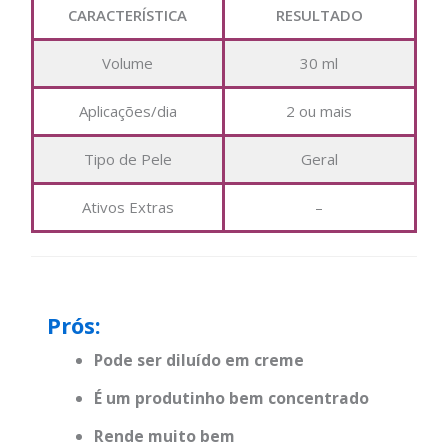
CARACTERÍSTICA
RESULTADO
Volume
30 ml
Aplicações/dia
2 ou mais
Tipo de Pele
Geral
Ativos Extras
–
Prós:
Pode ser diluído em creme
É um produtinho bem concentrado
Rende muito bem