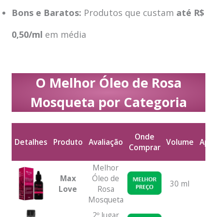
Bons e Baratos:
Produtos que custam
até R$
0,50/ml
em média
O Melhor Óleo de Rosa
Mosqueta por Categoria
Onde
Detalhes
Produto
Avaliação
Volume
Apli
Comprar
Detalhes
Produto
Avaliação
Onde
Volume
Apli
Melhor
Comprar
Max
Óleo de
30 ml
Love
Rosa
Mosqueta
2º lugar