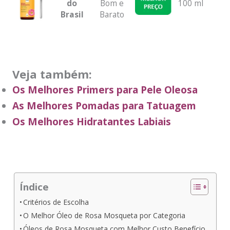
do
Bom e
100 ml
2 
Brasil
Barato
Veja também:
Os Melhores Primers para Pele Oleosa
As Melhores Pomadas para Tatuagem
Os Melhores Hidratantes Labiais
Índice
Critérios de Escolha
O Melhor Óleo de Rosa Mosqueta por Categoria
Óleos de Rosa Mosqueta com Melhor Custo Benefício