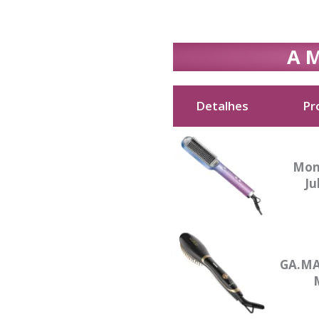
A M
Detalhes
Pr
Detalhes
Pr
Mon
Ju
GA.MA