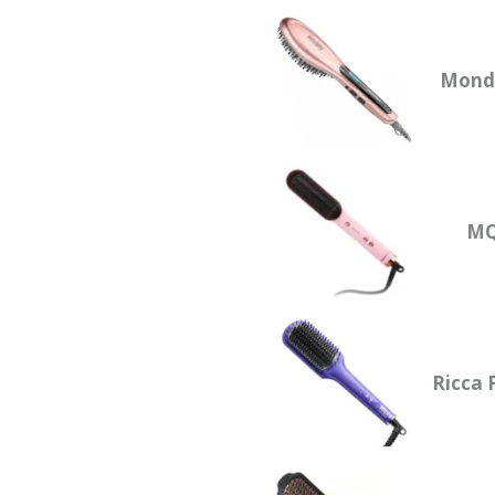
Mondi
MQ
Ricca 