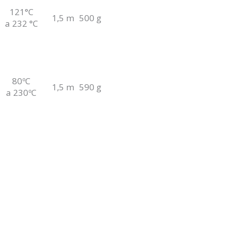
121°C
1,5 m
500 g
a 232 °C
80ºC
1,5 m
590 g
a 230ºC