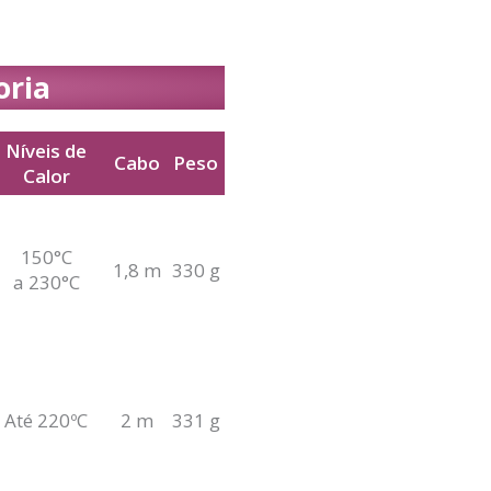
oria
Níveis de
Cabo
Peso
Calor
Níveis de
Cabo
Peso
Calor
150°C
1,8 m
330 g
a 230°C
Até 220ºC
2 m
331 g