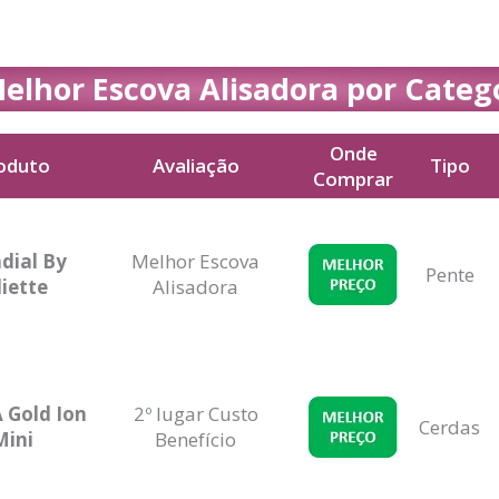
elhor Escova Alisadora por Categ
Onde
oduto
Avaliação
Tipo
Comprar
oduto
Avaliação
Onde
Tipo
Comprar
dial By
Melhor Escova
Pente
liette
Alisadora
 Gold Ion
2º lugar Custo
Cerdas
Mini
Benefício