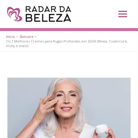
Ir
para
o
conteúdo
Início
Skincare
Os 7 Melhores Cremes para Rugas Profundas em 2026! (Nívea, Cicatricure,
Vichy e mais!)