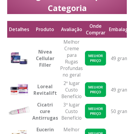
Categoria
Onde
Detalhes
Produto
Avaliação
Embalage
Comprar
Detalhes
Produto
Avaliação
Onde
Embalage
Melhor
Comprar
Creme
Nivea
para
Cellular
49 gramas
Rugas
Filler
Profundas
no geral
2º lugar
Loreal
Custo
49 gramas
Revitalift
Benefício
Cicatri
3º lugar
cure
Custo
50 gramas
Antirrugas
Benefício
Eucerin
Melhor