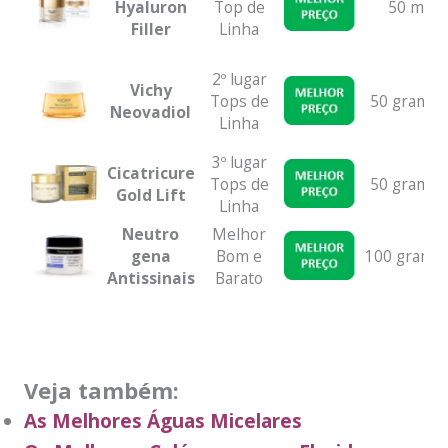
Hyaluron
Top de
50 ml
Filler
Linha
2º lugar
Vichy
Tops de
50 gramas
Neovadiol
Linha
3º lugar
Cicatricure
Tops de
50 gramas
Gold Lift
Linha
Neutro
Melhor
gena
Bom e
100 grama
Antissinais
Barato
Veja também:
As Melhores Águas Micelares