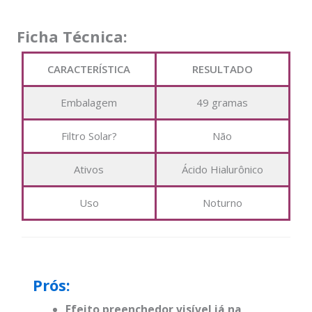
Ficha Técnica:
CARACTERÍSTICA
RESULTADO
Embalagem
49 gramas
Filtro Solar?
Não
Ativos
Ácido Hialurônico
Uso
Noturno
Prós:
Efeito preenchedor visível já na